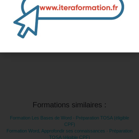
Inter-entreprise
Contactez-nous pour demander votre inscription
Intra-entreprise et sur mesure
Contactez-nous pour plus d'informations
Formations similaires :
Formation Les Bases de Word - Préparation TOSA (éligible
CPF)
Formation Word, Approfondir ses connaissances - Préparation
TOSA (éligible CPF)