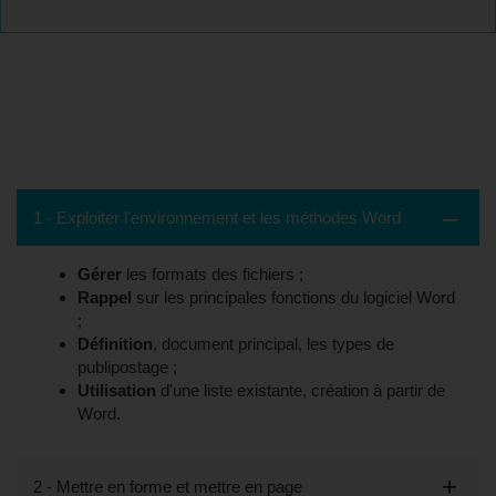
Contenu de la formation - Versailles, 78
(Yvelines)
1 - Exploiter l'environnement et les méthodes Word
Gérer
les formats des fichiers ;
Rappel
sur les principales fonctions du logiciel Word
;
Définition
, document principal, les types de
publipostage ;
Utilisation
d'une liste existante, création à partir de
Word.
2 - Mettre en forme et mettre en page