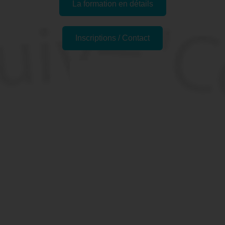
La formation en détails
Inscriptions / Contact
Passer l'examen
Pourquoi se former à Word,
Publipostage - Préparation
TOSA à Versailles, 78
(Yvelines) ?
Nous avons tous essayé un jour de rédiger un document
à diffuser en y mettant une touche d’attractivité… non