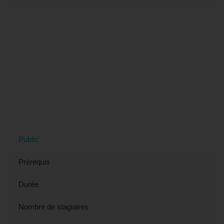
Tout savoir sur la formation "Word,
Publipostage - Préparation TOSA
(éligible CPF)" à Versailles, 78
(Yvelines)
Public
Prérequis
Durée
Nombre de stagiaires