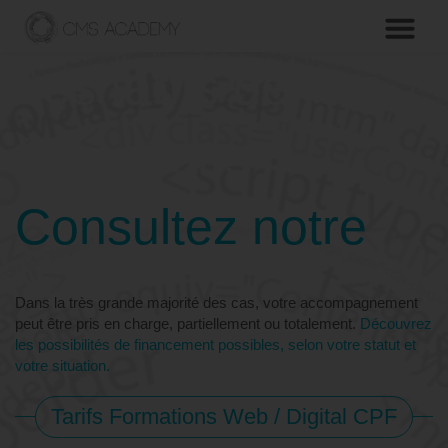
Les tarifs de nos
formations
C
o
n
s
u
l
t
e
z
n
o
t
r
e
g
r
Dans la très grande majorité des cas, votre accompagnement
peut être pris en charge, partiellement ou totalement.
Découvrez
les possibilités de financement possibles, selon votre statut et
votre situation.