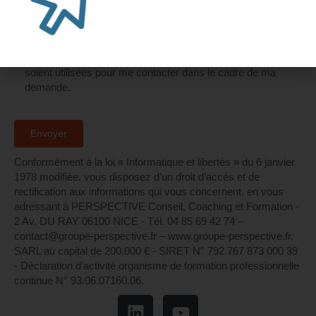
J'accepte que les données saisies dans ce formulaire
soient utilisées pour me contacter dans le cadre de ma
demande.
Conformément à la loi « Informatique et libertés » du 6 janvier
1978 modifiée, vous disposez d’un droit d’accès et de
rectification aux informations qui vous concernent, en vous
adressant à PERSPECTIVE Conseil, Coaching et Formation -
2 Av. DU RAY 06100 NICE - Tél. 04 85 69 42 74⁩ –
contact@groupe-perspective.fr – www.groupe-perspective.fr.
SARL au capital de 200.000 € - SIRET N° 792 767 873 000 39
- Déclaration d’activité organisme de formation professionnelle