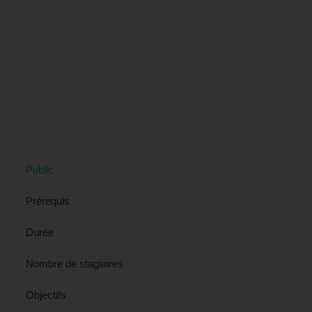
Tout savoir sur la formation "Formation
SKETCH'UP - Découvrir les bases
(éligible CPF)" à Metz, 57 (Moselle)
Public
Prérequis
Durée
Nombre de stagiaires
Objectifs