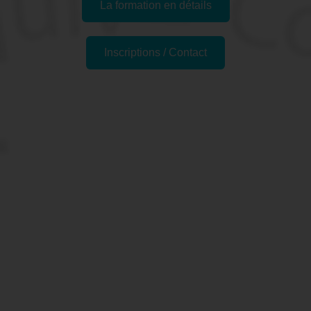
La formation en détails
Inscriptions / Contact
Formations similaires
Pourquoi faire la formation
"Formation SKETCH'UP -
Découvrir les bases" à
Metz, 57 (Moselle) ?
SketchUp est un logiciel d'infographie largement utilisé
dans les domaines de la conception architecturale, de la