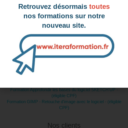
Retrouvez désormais
toutes
nos formations sur notre
nouveau site.
Intra-entreprise et sur mesure
Contactez-nous pour plus d'informations
Formations similaires :
Formation Acquérir les bases de la conception Web pour créer
son site internet (éligible CPF)
Formation Approfondir les bases du logiciel SKETCH'UP -
(éligible CPF)
Formation GIMP - Retouche d'image avec le logiciel - (éligible
CPF)
Nos clients