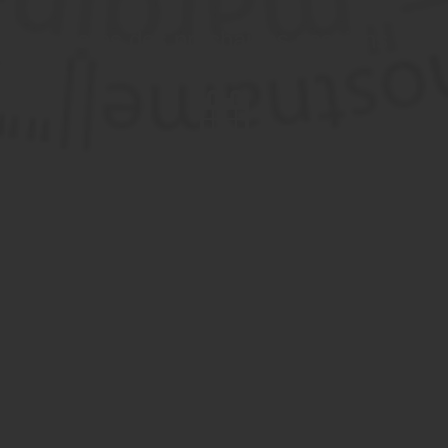
Dates des prochaines sessions
Inter-entreprise
Contactez-nous pour demander votre inscription
Intra-entreprise et sur mesure
Nous contacter 04 85 69 42 74