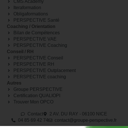
CMS Academy
Iteraformation
Obligaformations
PERSPECTIVE Santé
Coaching / Orientation
Bilan de Compétences
PERSPECTIVE VAE
PERSPECTIVE Coaching
Conseil / RH
PERSPECTIVE Conseil
PERSPECTIVE RH
PERSPECTIVE Outplacement
PERSPECTIVE coaching
Autres
Groupe PERSPECTIVE
Certification QUALIOPI
Trouver Mon OPCO
Contact
2 AV. DU RAY - 06100 NICE
04 85 69 42 74⁩
contact@groupe-perspective.fr