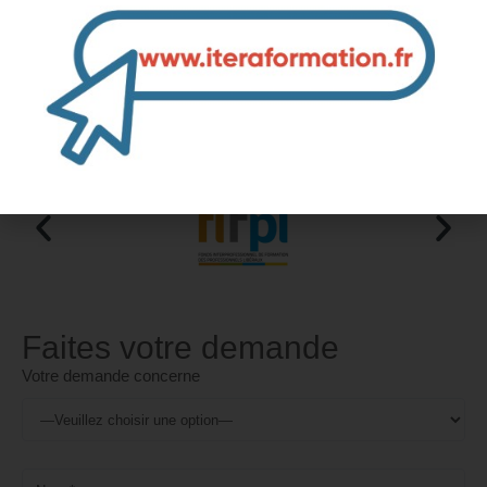
👉 Cliquez ici pour plus d'informations 👈
Les OPCO / FAF pour le financement
de votre formation
Naviguez vers la droite pour consulter toute la liste
Faites votre demande
Votre demande concerne