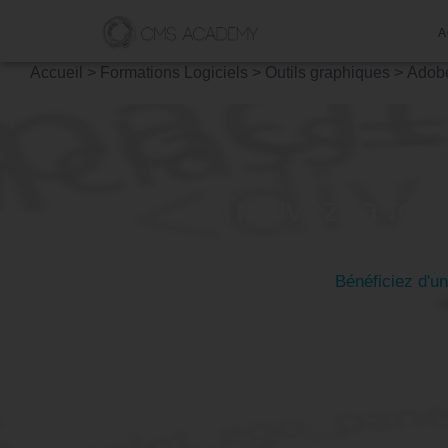
A
Accueil
>
Formations Logiciels
>
Outils graphiques
>
Adob
Trouvez la form
Bénéficiez d'u