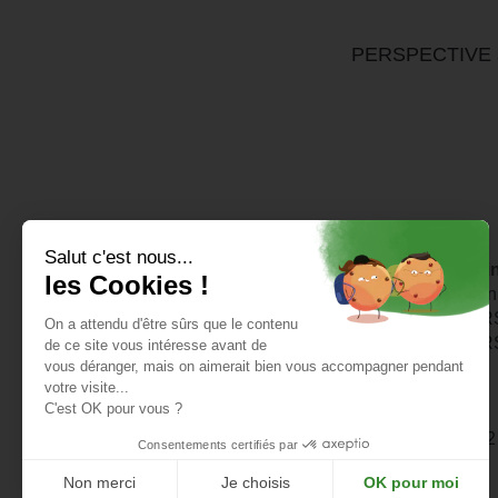
Un pôle du Groupe PERSPECTIVE
Coachin
PERSPECTIVE Formation
Bila
CMS Academy
PER
Iteraformation
PERS
Obligaformations
Salut c'est nous...
PERSPECTIVE Santé
les Cookies !
Contact
2
On a attendu d'être sûrs que le contenu
de ce site vous intéresse avant de
vous déranger, mais on aimerait bien vous accompagner pendant
votre visite...
Groupe PERSPEC
C'est OK pour vous ?
Consentements certifiés par
Non merci
Je choisis
OK pour moi