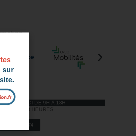
rmation
tes
 sur
ite.
éponds
AU VENDREDI DE 9H À 18H
HEURES A 18 HEURES
04 85 69 42 74