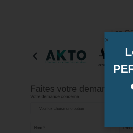
Les OP
L
PE
Faites votre demande
Votre demande concerne