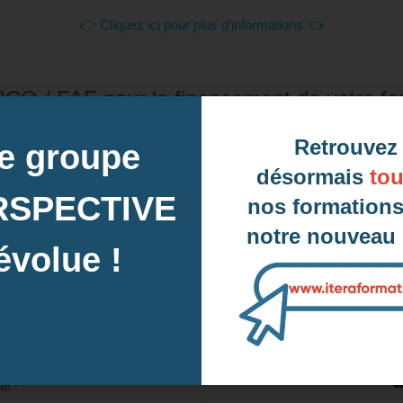
👉 Cliquez ici pour plus d'informations 👈
CO / FAF pour le financement de votre fo
Naviguez vers la droite pour consulter toute la liste
Retrouvez
e groupe
désormais
tou
RSPECTIVE
nos formations
notre nouveau s
évolue !
Notre équipe vous r
DU LUNDI 
DE 9 