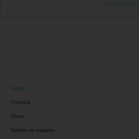
D-Code : 659989
Tout savoir sur la Formation
WordPress : Créer son site Internet
(éligible CPF) à Sarcelles, 95 (Val-
d'Oise)
Public
Prérequis
Durée
Nombre de stagiaires