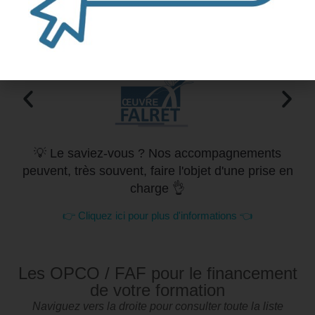
Nos clients
Naviguez vers la droite pour en voir davantage
💡 Le saviez-vous ? Nos accompagnements
peuvent, très souvent, faire l'objet d'une prise en
charge 👌
👉 Cliquez ici pour plus d'informations 👈
Les OPCO / FAF pour le financement
de votre formation
Naviguez vers la droite pour consulter toute la liste