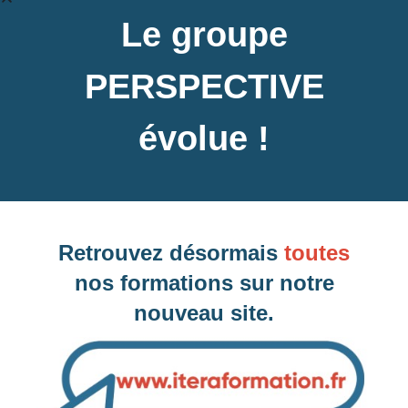
Inter-entreprise
Le groupe
Contactez-nous pour demander votre inscription
PERSPECTIVE
évolue !
Intra-entreprise et sur mesure
Contactez-nous pour plus d'informations
Retrouvez désormais
toutes
nos formations sur notre
Formations similaires :
nouveau site.
Administration de Prestashop (éligible CPF)
Mise en place WordPress et SEO
Wordpress : Administration des éléments textuels d'un site
Internet
Wordpress : Administration technique