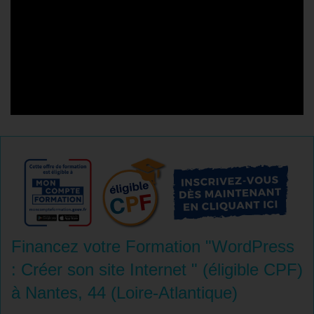
Financez votre Formation "WordPress
: Créer son site Internet " (éligible CPF)
à Nantes, 44 (Loire-Atlantique)