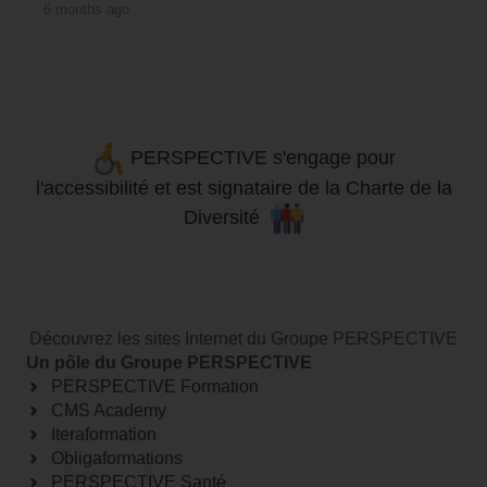
a year ago
a month ago
a month ago
4 months ago
5 months ago
6 months ago
6 months ago
7 months ago
8 months ago
9 months ago
9 months ago
9 months ago
9 months ago
11 months ago
11 months ago
a year ago
a year ago
a year ago
a year ago
a year ago
a year ago
a year ago
a year ago
a year ago
a month ago
PERSPECTIVE s'engage pour
l'accessibilité
et
est signataire de la Charte de la
Diversité
Découvrez les sites Internet du Groupe PERSPECTIVE
Un pôle du Groupe PERSPECTIVE
PERSPECTIVE Formation
CMS Academy
Iteraformation
Obligaformations
PERSPECTIVE Santé