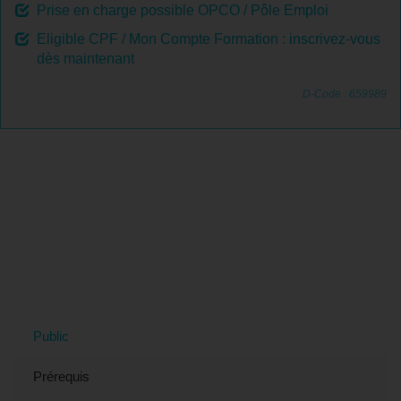
Prise en charge possible OPCO / Pôle Emploi
Eligible CPF / Mon Compte Formation : inscrivez-vous
dès maintenant
D-Code : 659989
Tout savoir sur la Formation
WordPress : Créer son site Internet
(éligible CPF) à Nantes, 44 (Loire-
Atlantique)
Public
Prérequis