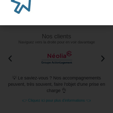
Mise en place WordPress et SEO
Wordpress : Administration des éléments textuels d'un site
Internet
Wordpress : Administration technique
Nos clients
Naviguez vers la droite pour en voir davantage
💡 Le saviez-vous ? Nos accompagnements
peuvent, très souvent, faire l'objet d'une prise en
charge 👌
👉 Cliquez ici pour plus d'informations 👈