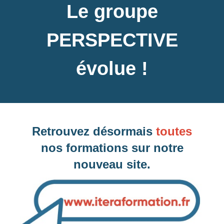
Le groupe
PERSPECTIVE
Inter-entreprise
évolue !
Contactez-nous pour demander votre inscription
Retrouvez désormais
toutes
Intra-entreprise et sur mesure
nos formations sur notre
nouveau site.
Contactez-nous pour plus d'informations
Formations similaires :
Administration de Prestashop (éligible CPF)