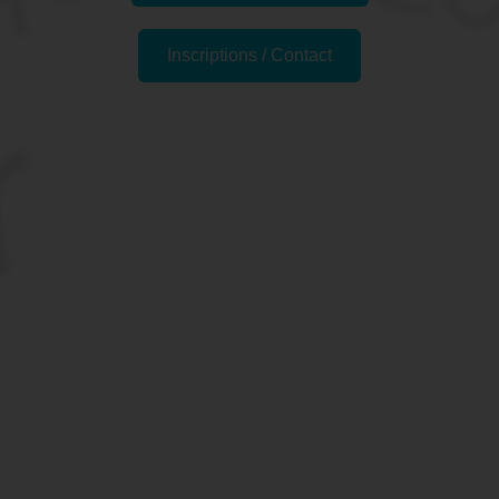
Inscriptions / Contact
Formations similaires
Pourquoi suivre la
Formation "WordPress :
Créer son site Internet" à
Nantes, 44 (Loire-
Atlantique) ?
Cette formation est destinée aux personnes sans