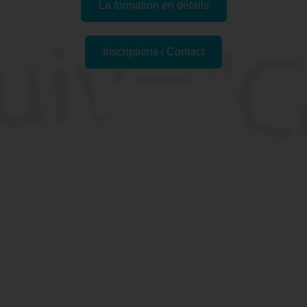
La formation en détails
Inscriptions / Contact
Passer l'examen
Pourquoi se former à Word,
Publipostage - Préparation
TOSA à Saint-Maur-des-
Fossés, 94 (Val-de-Marne)
?