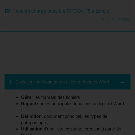
Prise en charge possible OPCO / Pôle Emploi
D-Code : 327824
Contenu de la formation - Saint-Maur-
des-Fossés, 94 (Val-de-Marne)
1 - Exploiter l'environnement et les méthodes Word
Gérer
les formats des fichiers ;
Rappel
sur les principales fonctions du logiciel Word
;
Définition
, document principal, les types de
publipostage ;
Utilisation
d'une liste existante, création à partir de