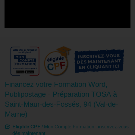
Financez votre Formation Word,
Publipostage - Préparation TOSA à
Saint-Maur-des-Fossés, 94 (Val-de-
Marne)
Eligible CPF
/ Mon Compte Formation : inscrivez-vous
dès maintenant