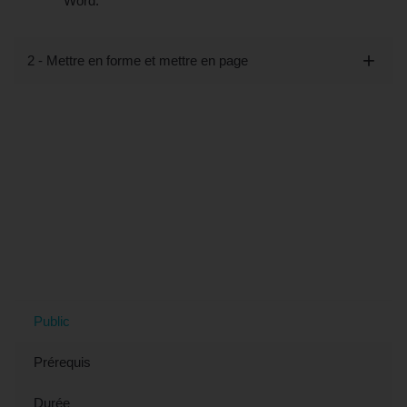
Word.
2 - Mettre en forme et mettre en page
Tout savoir sur la formation "Word,
Publipostage - Préparation TOSA
(éligible CPF)" à Saint-Maur-des-
Fossés, 94 (Val-de-Marne)
Public
Prérequis
Durée