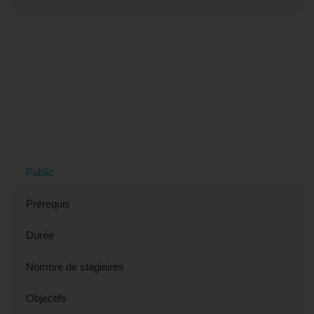
Tout savoir sur la formation "Word,
Publipostage - Préparation TOSA
(éligible CPF)" à Beauvais, 60 (Oise)
Public
Prérequis
Durée
Nombre de stagiaires
Objectifs