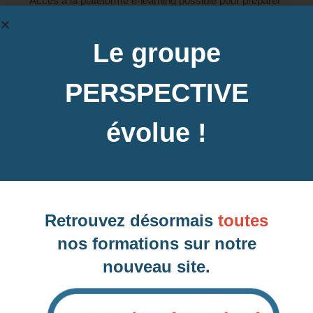
Accès à la plateforme e-learning possible pour préparer
le TOSA®.
Apple TV pour projection écran, logiciel Word,
Le groupe
ordinateur avec connexion internet, livret stagiaire, cas
pratiques…
PERSPECTIVE
évolue !
Contactez-nous pour en savoir plus
Dates des prochaines sessions à
Retrouvez désormais
toutes
Beauvais, 60 (Oise)
nos formations sur notre
nouveau site.