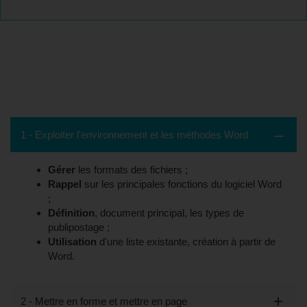
Contenu de la formation - Beauvais, 60
(Oise)
1 - Exploiter l'environnement et les méthodes Word
Gérer
les formats des fichiers ;
Rappel
sur les principales fonctions du logiciel Word
;
Définition
, document principal, les types de
publipostage ;
Utilisation
d'une liste existante, création à partir de
Word.
2 - Mettre en forme et mettre en page