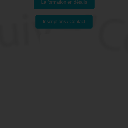
La formation en détails
Inscriptions / Contact
Passer l'examen
Pourquoi se former à Word,
Publipostage - Préparation
TOSA à Beauvais, 60 (Oise)
?
Nous avons tous essayé un jour de rédiger un document
à diffuser en y mettant une touche d’attractivité… non