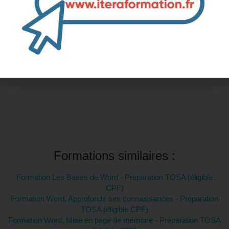
Inter-entreprise
Contactez-nous pour demander votre inscription
Intra-entreprise et sur mesure
Contactez-nous pour plus d'informations
Formations similaires :
Formation Les Bases de Word - Préparation TOSA (éligible
CPF)
Formation Word, Approfondir ses connaissances - Préparation
TOSA (éligible CPF)
Formation Word, Mise en page de mémoire - Préparation TOSA