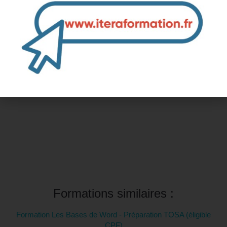
Inter-entreprise
Contactez-nous pour demander votre inscription
Intra-entreprise et sur mesure
Contactez-nous pour plus d'informations
Formations similaires :
Formation Les Bases de Word - Préparation TOSA (éligible
CPF)