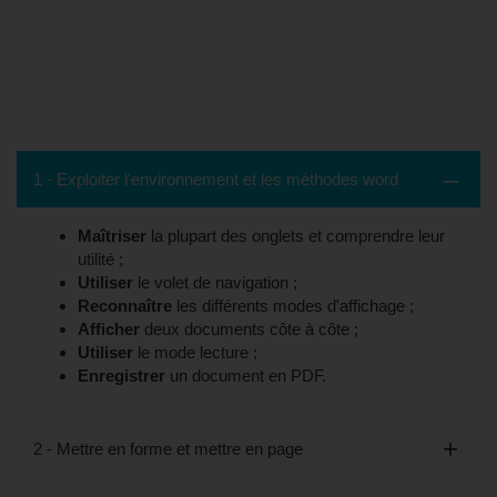
Contenu de la formation - La Seyne-
sur-Mer, 83 (Var)
1 - Exploiter l'environnement et les méthodes word
Maîtriser
la plupart des onglets et comprendre leur
utilité ;
Utiliser
le volet de navigation ;
Reconnaître
les différents modes d'affichage ;
Afficher
deux documents côte à côte ;
Utiliser
le mode lecture ;
Enregistrer
un document en PDF.
2 - Mettre en forme et mettre en page