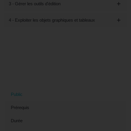
3 - Gérer les outils d'édition
4 - Exploiter les objets graphiques et tableaux
Tout savoir sur la formation "Word
Perfectionnement (éligible CPF)" à La
Seyne-sur-Mer, 83 (Var)
Public
Prérequis
Durée