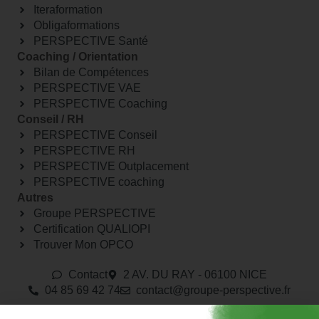
Iteraformation
Obligaformations
PERSPECTIVE Santé
Coaching / Orientation
Bilan de Compétences
PERSPECTIVE VAE
PERSPECTIVE Coaching
Conseil / RH
PERSPECTIVE Conseil
PERSPECTIVE RH
PERSPECTIVE Outplacement
PERSPECTIVE coaching
Autres
Groupe PERSPECTIVE
Certification QUALIOPI
Trouver Mon OPCO
Contact
2 AV. DU RAY - 06100 NICE
04 85 69 42 74⁩
contact@groupe-perspective.fr