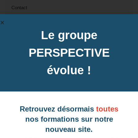
Contact
Accès à la plateforme e-learning possible pour préparer
le TOSA®.
Le groupe
Apple TV pour projection écran, logiciel Word,
ordinateur avec connexion internet, livret stagiaire, cas
PERSPECTIVE
pratiques…
évolue !
Contactez-nous pour en savoir plus
Retrouvez désormais
toutes
Dates des prochaines sessions à La
nos formations sur notre
Seyne-sur-Mer, 83 (Var)
nouveau site.