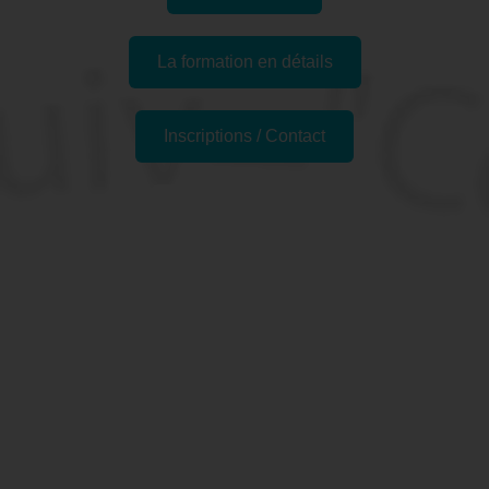
La formation en détails
Inscriptions / Contact
Passer l'examen
Pourquoi se former à Word
Perfectionnement à La
Seyne-sur-Mer, 83 (Var) ?
Rédiger un document sur WORD, c’est bien mais
maitriser toutes les possibilités qu’offre le logiciel, c’est