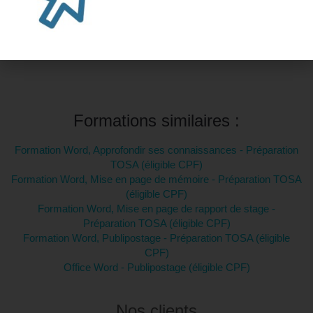
Intra-entreprise et sur mesure
Contactez-nous pour plus d'informations
Formations similaires :
Formation Word, Approfondir ses connaissances - Préparation
TOSA (éligible CPF)
Formation Word, Mise en page de mémoire - Préparation TOSA
(éligible CPF)
Formation Word, Mise en page de rapport de stage -
Préparation TOSA (éligible CPF)
Formation Word, Publipostage - Préparation TOSA (éligible
CPF)
Office Word - Publipostage (éligible CPF)
Nos clients