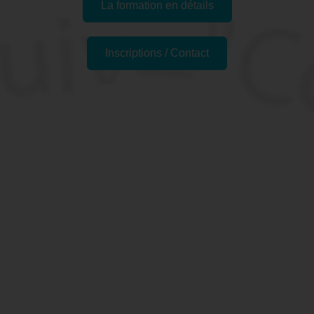
La formation en détails
Inscriptions / Contact
Passer l'examen
Pourquoi se former à Word
- Préparation TOSA à
Courbevoie, 92 (Hauts-de-
Seine) ?
La rédaction d’un document sur WORD peut s’avérer très
efficace quand on connaît les astuces et les diverses