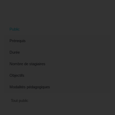
CPF)" à Courbevoie, 92 (Hauts-de-
Seine)
Public
Prérequis
Durée
Nombre de stagiaires
Objectifs
Modalités pédagogiques
Tout public