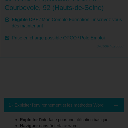
Courbevoie, 92 (Hauts-de-Seine)
Eligible CPF
/ Mon Compte Formation : inscrivez-vous
dès maintenant
Prise en charge possible OPCO / Pôle Emploi
D-Code : 625668
Contenu de la formation - Courbevoie,
92 (Hauts-de-Seine)
1 - Exploiter l'environnement et les méthodes Word
Exploiter
l’interface pour une utilisation basique ;
Naviguer
dans l'interface word ;