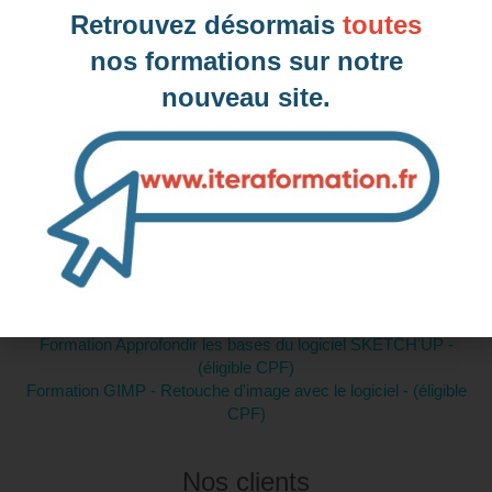
Retrouvez désormais
toutes
nos formations sur notre
nouveau site.
Intra-entreprise et sur mesure
Contactez-nous pour plus d'informations
Formations similaires :
Formation Acquérir les bases de la conception Web pour créer
son site internet (éligible CPF)
Formation Approfondir les bases du logiciel SKETCH'UP -
(éligible CPF)
Formation GIMP - Retouche d'image avec le logiciel - (éligible
CPF)
Nos clients