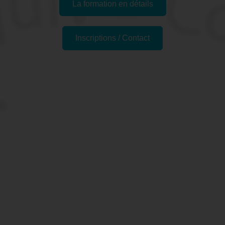
La formation en détails
Inscriptions / Contact
Formations similaires
Pourquoi faire la formation
"Formation SKETCH'UP -
Découvrir les bases" à
Dunkerque, 59 (Nord) ?
SketchUp est un logiciel d'infographie largement utilisé
dans les domaines de la conception architecturale, de la