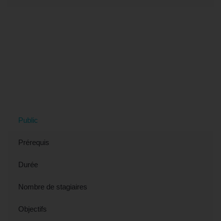
Tout savoir sur la formation "Formation
SKETCH'UP - Découvrir les bases
(éligible CPF)" à Dunkerque, 59 (Nord)
Public
Prérequis
Durée
Nombre de stagiaires
Objectifs