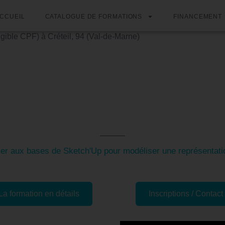
CCUEIL
CATALOGUE DE FORMATIONS
FINANCEMENT
ible CPF) à Créteil, 94 (Val-de-Marne)
on SKETCH'UP - Découvrir l
ble CPF) à Créteil, 94 (Val-de
tier aux bases de Sketch'Up pour modéliser une représentat
La formation en détails
Inscriptions / Contact