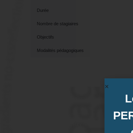
Durée
Nombre de stagiaires
Objectifs
Modalités pédagogiques
L
Dates de
PE
Inter-entreprise