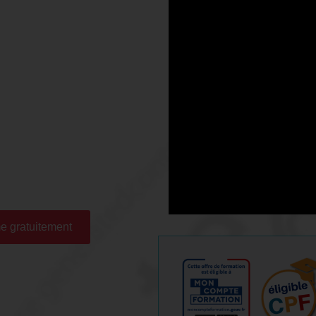
ion "Formation
les bases" à
e) ?
tilisé dans les domaines de la
lisation 3D.
s d'intérieur et les créateurs
ce logiciel pour obtenir des
e gratuitement