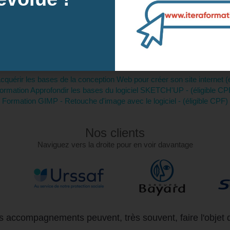
tre inscription
Contactez-
Formations similaires :
quérir les bases de la conception Web pour créer son site internet (
ormation Approfondir les bases du logiciel SKETCH'UP - (éligible CP
Formation GIMP - Retouche d'image avec le logiciel - (éligible CPF)
Nos clients
Naviguez vers la droite pour en voir davantage
 accompagnements peuvent, très souvent, faire l'objet 