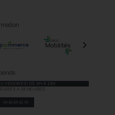
rmation
éponds
AU VENDREDI DE 9H À 18H
HEURES A 18 HEURES
04 85 69 42 74