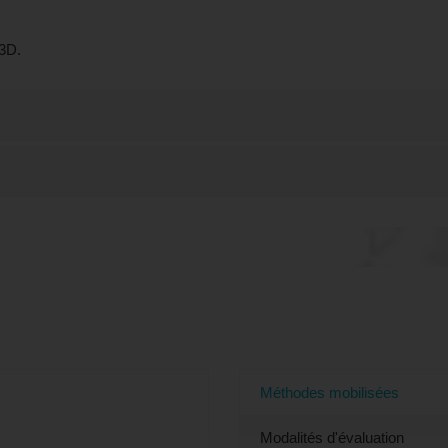
 3D.
rmation SKETCH'UP - Découvrir les bases (é
de-Marne)
Méthodes mobilisées
Modalités d'évaluation