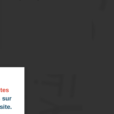
de-Marne)
tes
 sur
ntreprise et sur mesure
ite.