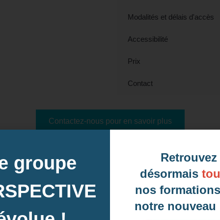
Modalités et délais d'accès
Accessibilité
Prix
Contact
Contactez-nous pour en savoir plus
Retrouvez
e groupe
s prochaines sessions à Créteil, 94 (Val-
désormais
tou
RSPECTIVE
nos formations
Intra-e
notre nouveau s
évolue !