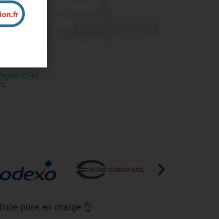
nous pour plus d'informations
éligible CPF)
F)
d'une prise en charge 👌