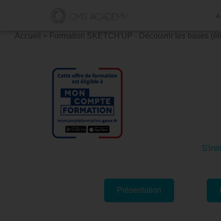
A
Accueil
>
Formation SKETCH'UP - Découvrir les bases (élig
Formati
(éligi
S'ini
Présentation