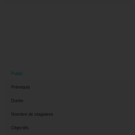
Tout savoir sur la formation "Formation
SKETCH'UP - Découvrir les bases
(éligible CPF)" à Besançon, 25 (Doubs)
Public
Prérequis
Durée
Nombre de stagiaires
Objectifs