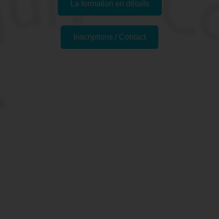
La formation en détails
Inscriptions / Contact
Formations similaires
Pourquoi faire la formation
"Formation SKETCH'UP -
Découvrir les bases" à
Besançon, 25 (Doubs) ?
SketchUp est un logiciel d'infographie largement utilisé
dans les domaines de la conception architecturale, de la