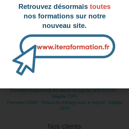
Retrouvez désormais
toutes
nos formations sur notre
nouveau site.
Intra-entreprise et sur mesure
Contactez-nous pour plus d'informations
Formations similaires :
Formation Acquérir les bases de la conception Web pour créer
son site internet (éligible CPF)
Formation Approfondir les bases du logiciel SKETCH'UP -
(éligible CPF)
Formation GIMP - Retouche d'image avec le logiciel - (éligible
CPF)
Nos clients