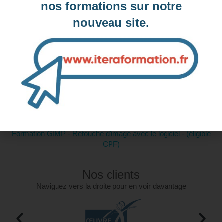
nos formations sur notre
Intra-entreprise et sur mesure
nouveau site.
Contactez-nous pour plus d'informations
Formations similaires :
Formation Concevoir sa stratégie complète de Marketing Digital
- Certification ICDL (éligible CPF)
Formation Découvrir les bases du logiciel SKETCH'UP (éligible
CPF)
Formation GIMP - Retouche d'image avec le logiciel - (éligible
CPF)
Nos clients
Naviguez vers la droite pour en voir davantage