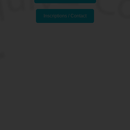
Inscriptions / Contact
Formations similaires
Pourquoi faire la formation
"SKETCH'UP - Approfondir
les bases" à Colmar, 68
(Haut-Rhin) ?
SketchUp est un logiciel d'infographie largement utilisé
dans les domaines de la conception architecturale, de la
CAO et de la modélisation 3D.