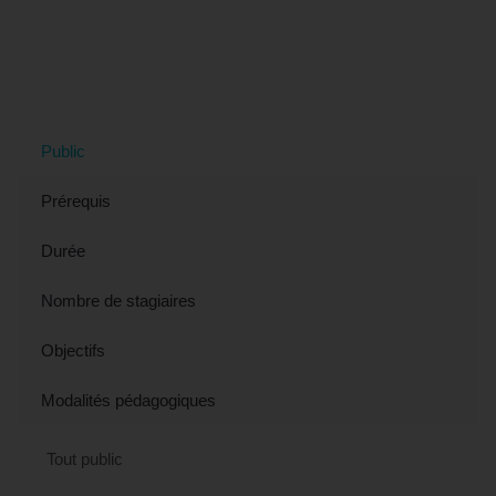
"SKETCH'UP - Approfondir les bases
(éligible CPF)" à Colmar, 68 (Haut-
Rhin)
Public
Prérequis
Durée
Nombre de stagiaires
Objectifs
Modalités pédagogiques
Tout public