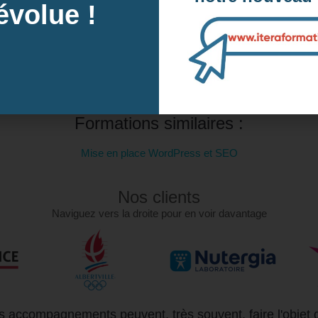
évolue !
Intra-e
tre inscription
Contactez-
Formations similaires :
Mise en place WordPress et SEO
Nos clients
Naviguez vers la droite pour en voir davantage
 accompagnements peuvent, très souvent, faire l'objet 