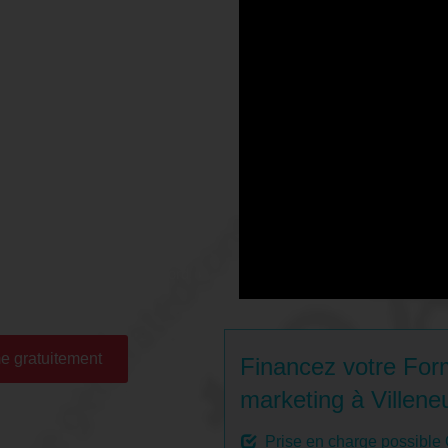
ation
ratuit/payant)
lleneuve-
l pour tous les professionnels,
ibles du public.
de compréhension et d’action
ité d’un site internet, d’abord
ement payant SEA.
e gratuitement
Financez votre For
marketing à Villene
Prise en charge possible