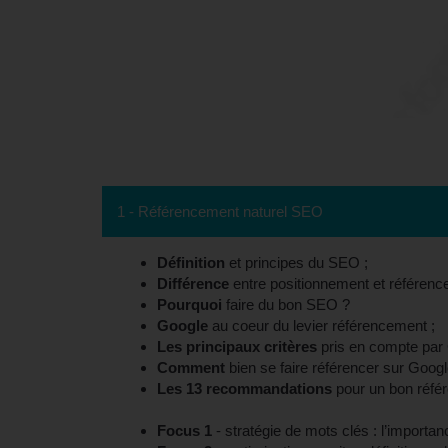
Conten
1 - Référencement naturel SEO
Définition
et principes du SEO ;
Différence
entre positionnement et référenc
Pourquoi
faire du bon SEO ?
Google
au coeur du levier référencement ;
Les principaux critères
pris en compte par 
Comment
bien se faire référencer sur Googl
Les 13 recommandations
pour un bon réfé
Focus 1
- stratégie de mots clés : l’importa