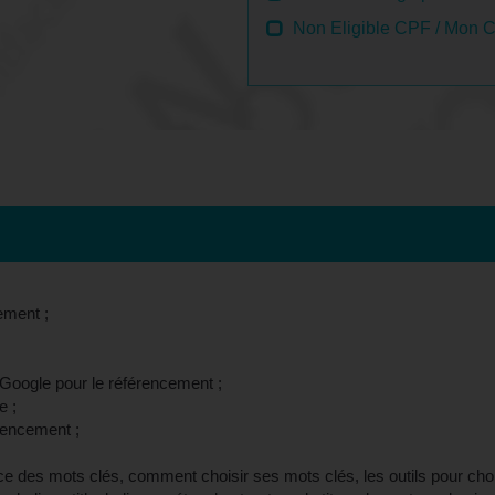
Non Eligible CPF / Mon 
u de la formation - Villeneuve-d'Ascq, 59 
ement ;
Google pour le référencement ;
e ;
rencement ;
nce des mots clés, comment choisir ses mots clés, les outils pour cho