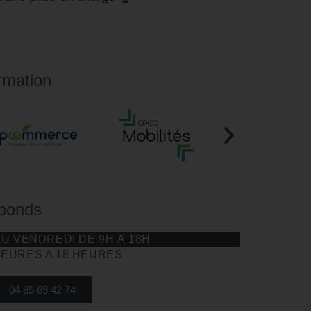
rmation
éponds
AU VENDREDI DE 9H À 18H
HEURES A 18 HEURES
04 85 69 42 74