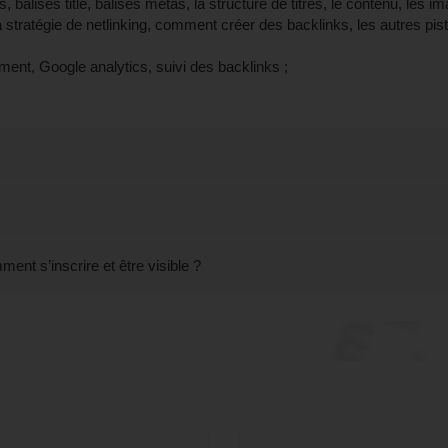
ls, balises title, balises métas, la structure de titres, le contenu, les im
 la stratégie de netlinking, comment créer des backlinks, les autres pist
ement, Google analytics, suivi des backlinks ;
nt s’inscrire et être visible ?
mation SEO/SEA et e-mail marketing à Ville