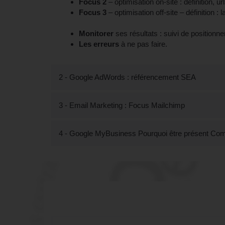
Focus 2
– optimisation on-site : définition, ur
Focus 3
– optimisation off-site – définition :
Monitorer
ses résultats : suivi de positionn
Les erreurs
à ne pas faire.
2 - Google AdWords : référencement SEA
3 - Email Marketing : Focus Mailchimp
4 - Google MyBusiness Pourquoi être présent Comme
Tout savoir sur la For