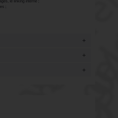
ages, le linking interne ;
es ;
neuve-d'Ascq, 59 (Nord)