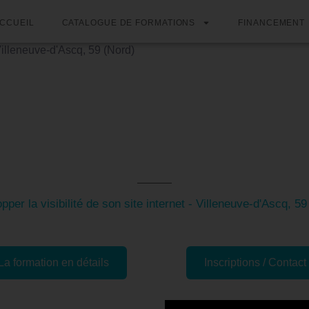
CCUEIL
CATALOGUE DE FORMATIONS
FINANCEMENT
lleneuve-d'Ascq, 59 (Nord)
ion SEO/SEA et e-mail mark
Villeneuve-d'Ascq, 59 (Nord)
pper la visibilité de son site internet - Villeneuve-d'Ascq, 59
La formation en détails
Inscriptions / Contact