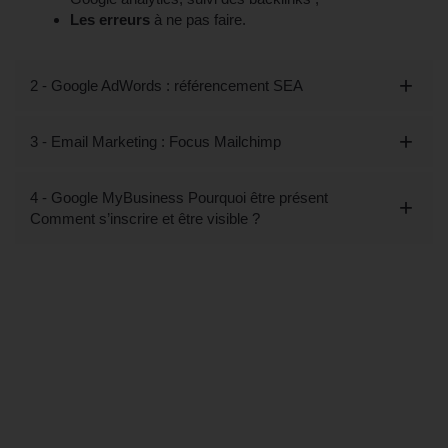
Les erreurs
à ne pas faire.
2 - Google AdWords : référencement SEA
3 - Email Marketing : Focus Mailchimp
4 - Google MyBusiness Pourquoi être présent
Comment s’inscrire et être visible ?
Tout savoir sur la Formation SEO/SEA
et e-mail marketing à Saint-Maur-des-
Fossés, 94 (Val-de-Marne)