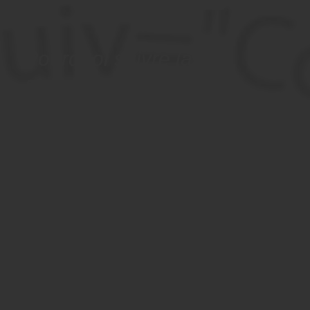
Pourquoi suivre la
Formation "SEO/SEA
(référencent gratuit/payant)
et e-mail marketing à Saint-
Maur-des-Fossés, 94 (Val-
de-Marne) ?
La visibilité sur Internet est un enjeu fondamental pour
tous les professionnels, car elle permet de rendre les
produits/services visibles du public.
Cette formation est destinée à donner les clés de
compréhension et d’action des méthodes principales pour