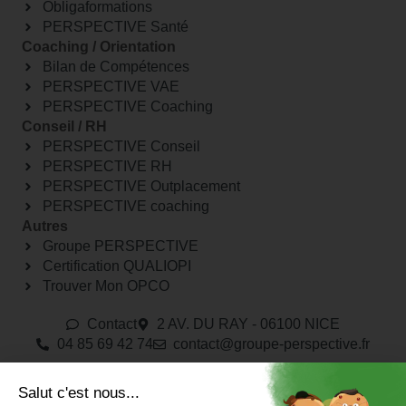
Obligaformations
PERSPECTIVE Santé
Coaching / Orientation
Bilan de Compétences
PERSPECTIVE VAE
PERSPECTIVE Coaching
Conseil / RH
PERSPECTIVE Conseil
PERSPECTIVE RH
PERSPECTIVE Outplacement
PERSPECTIVE coaching
Autres
Groupe PERSPECTIVE
Certification QUALIOPI
Trouver Mon OPCO
Contact
2 AV. DU RAY - 06100 NICE
04 85 69 42 74⁩
contact@groupe-perspective.fr
Faites carrière chez PERSPECTIVE
Salut c'est nous...