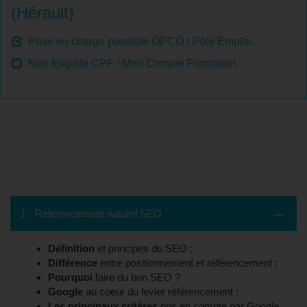
(Hérault)
Prise en charge possible OPCO / Pôle Emploi
Non Eligible CPF / Mon Compte Formation
Contenu de la formation - Montpellier,
34 (Hérault)
1 - Référencement naturel SEO
Définition
et principes du SEO ;
Différence
entre positionnement et référencement ;
Pourquoi
faire du bon SEO ?
Google
au coeur du levier référencement ;
Les principaux critères
pris en compte par Google