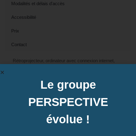
Modalités et délais d'accès
Accessibilité
Prix
Contact
Rétroprojecteur, ordinateur avec connexion internet,
manuels, exercices, mises en situation.
Le groupe
Contactez-nous pour en savoir plus
PERSPECTIVE
évolue !
Dates des prochaines sessions à