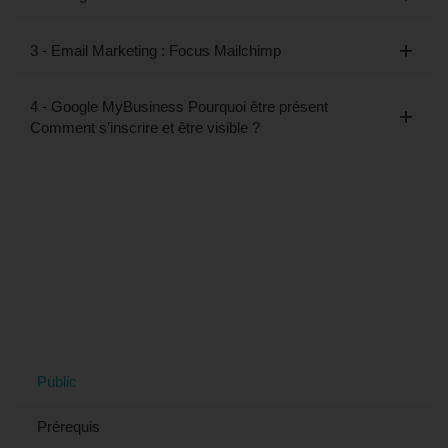
3 - Email Marketing : Focus Mailchimp
4 - Google MyBusiness Pourquoi être présent
Comment s’inscrire et être visible ?
Tout savoir sur la Formation SEO/SEA
et e-mail marketing à Montpellier, 34
(Hérault)
Public
Prérequis