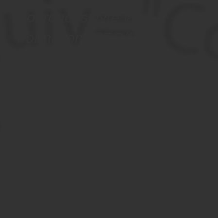
Pourquoi suivre la
Formation "SEO/SEA
(référencent gratuit/payant)
et e-mail marketing à
Montpellier, 34 (Hérault) ?
La visibilité sur Internet est un enjeu fondamental pour
tous les professionnels, car elle permet de rendre les
produits/services visibles du public.
Cette formation est destinée à donner les clés de
compréhension et d’action des méthodes principales pour
développer la visibilité d’un site internet, d’abord en
référencement naturel SEO puis en référencement payant
SEA.