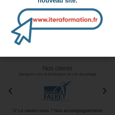
nouveau site.
Formations similaires :
Formation PowerPoint, Créer un diaporama pertinent -
Préparation TOSA (éligible CPF)
Formation PowerPoint, Perfectionnement - Préparation TOSA
(éligible CPF)
Office Powerpoint - Perfectionnement et Contenu efficace (2
jours)
Nos clients
Naviguez vers la droite pour en voir davantage
💡 Le saviez-vous ? Nos accompagnements