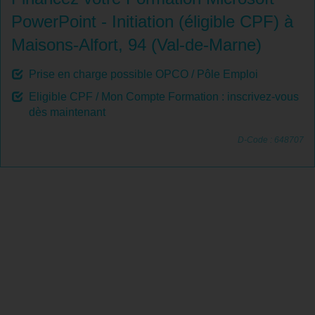
PowerPoint - Initiation (éligible CPF) à
Maisons-Alfort, 94 (Val-de-Marne)
Prise en charge possible OPCO / Pôle Emploi
Eligible CPF / Mon Compte Formation : inscrivez-vous
dès maintenant
D-Code : 648707
Tout savoir sur la Formation Microsoft
PowerPoint - Initiation (éligible CPF) à
Maisons-Alfort, 94 (Val-de-Marne)