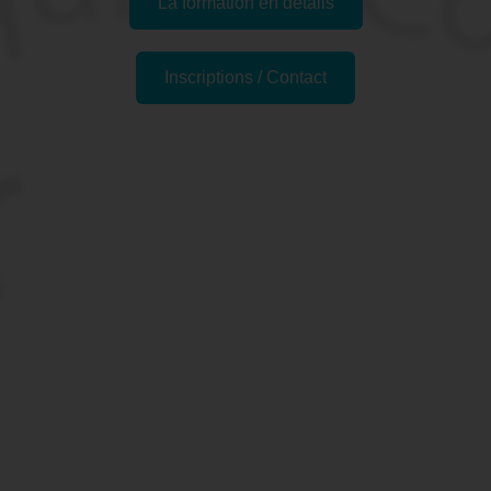
La formation en détails
Inscriptions / Contact
Formations similaires
Pourquoi suivre la
Formation "Microsoft
PowerPoint - Initiation" à
Maisons-Alfort, 94 (Val-de-
Marne) ?