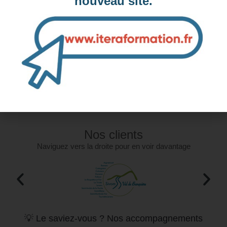
nouveau site.
Formations similaires :
Formation PowerPoint, Créer un diaporama pertinent -
Préparation TOSA (éligible CPF)
Formation PowerPoint, Perfectionnement - Préparation TOSA
(éligible CPF)
Office Powerpoint - Perfectionnement et Contenu efficace (2
jours)
Nos clients
Naviguez vers la droite pour en voir davantage
💡 Le saviez-vous ? Nos accompagnements