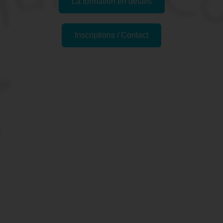
La formation en détails
Inscriptions / Contact
Formations similaires
Pourquoi suivre la
Formation "Microsoft
PowerPoint - Initiation" à
Antibes, 06 (Alpes-
Maritimes) ?