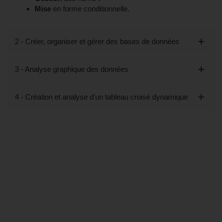
Mise
en forme conditionnelle.
2 - Créer, organiser et gérer des bases de données
3 - Analyse graphique des données
4 - Création et analyse d'un tableau croisé dynamique
Tout savoir sur la formation "Excel
Perfectionnement, Tableaux croisés
dynamiques (éligible CPF)" à
Versailles, 78 (Yvelines)