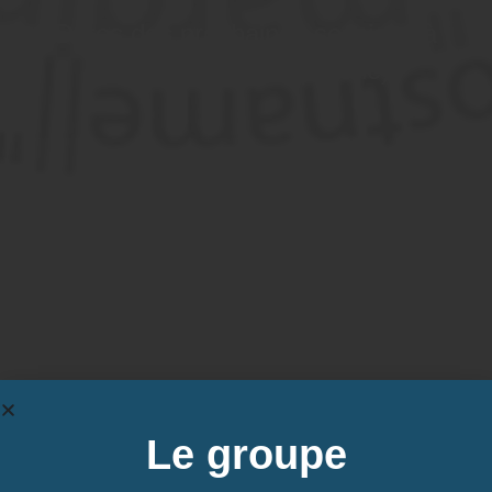
Dates des prochaines sessions à
Villeurbanne, 69 (Rhône)
Inter-entreprise
Contactez-nous pour demander votre inscription
Intra-entreprise et sur mesure
Le groupe
Nous contacter 04 85 69 42 74