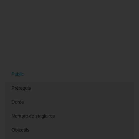
Tout savoir sur la formation
"AUTOCAD® - Approfondir ses
connaissances" (éligible CPF) à
Valence, 26 (Drôme)
Public
Prérequis
Durée
Nombre de stagiaires
Objectifs