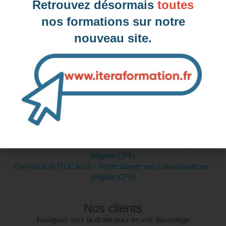
Retrouvez désormais
toutes
nos formations sur notre
nouveau site.
Intra-entreprise et sur mesure
Contactez-nous pour plus d'informations
Formations similaires :
Formation AUTOCAD® - Découvrir les bases du logiciel -
(éligible CPF)
Formation AUTOCAD® - Perfectionner ses connaissances -
(éligible CPF)
Nos clients
Naviguez vers la droite pour en voir davantage