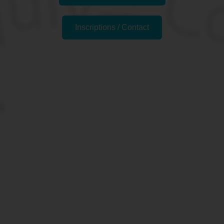
Inscriptions / Contact
Passer l'examen
Pourquoi se former au
logiciel AUTOCAD® à
Valence, 26 (Drôme) ?
AutoCAD est le logiciel de CAO phare d'Autodesk.
Lorsque vous faites des dessins techniques, que vous
soyez architecte, ingérieur·e ou professionnel·le du
bâtiment, vous voulez pouvoir réaliser des dessins 2D ou
3D détaillés. Vous voulez aussi communiquer aisément