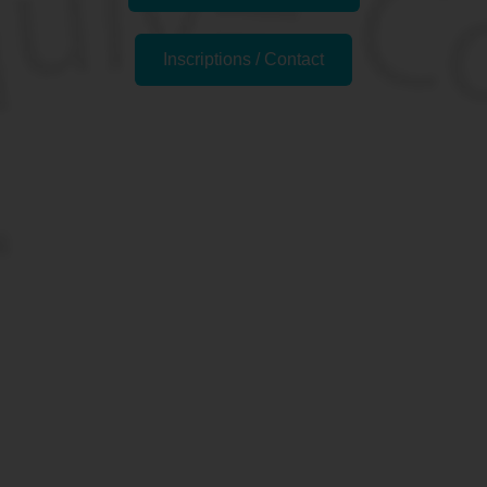
Inscriptions / Contact
Passer l'examen
Pourquoi se former au
logiciel AUTOCAD® à
Toulouse, 31 (Haute-
Garonne) ?
AutoCAD est le logiciel de CAO phare d'Autodesk.
Lorsque vous faites des dessins techniques, que vous
soyez architecte, ingérieur·e ou professionnel·le du