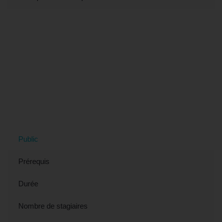
Tout savoir sur la formation
"AUTOCAD® - Approfondir ses
connaissances" (éligible CPF) à
Toulouse, 31 (Haute-Garonne)
Public
Prérequis
Durée
Nombre de stagiaires