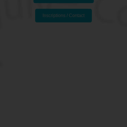
Inscriptions / Contact
Passer l'examen
Pourquoi se former au
logiciel AUTOCAD® à
Nantes, 44 (Loire-
Atlantique) ?
AutoCAD est le logiciel de CAO phare d'Autodesk.
Lorsque vous faites des dessins techniques, que vous
soyez architecte, ingérieur·e ou professionnel·le du