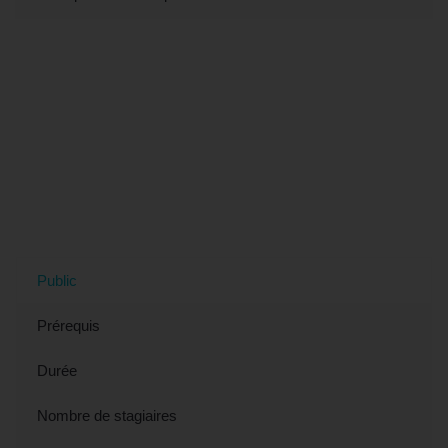
Tout savoir sur la formation
"AUTOCAD® - Approfondir ses
connaissances" (éligible CPF) à
Nantes, 44 (Loire-Atlantique)
Public
Prérequis
Durée
Nombre de stagiaires