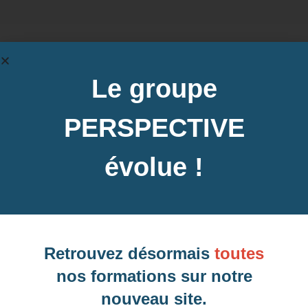
Formations similaires :
Le groupe
None found
PERSPECTIVE
Nos clients
évolue !
Naviguez vers la droite pour en voir davantage
Retrouvez désormais
toutes
nos formations sur notre
💡 Le saviez-vous ? Nos accompagnements
peuvent, très souvent, faire l'objet d'une prise en
nouveau site.