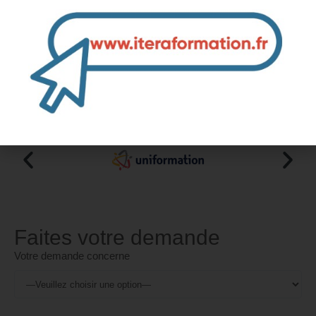
charge 👌
👉 Cliquez ici pour plus d'informations 👈
Les OPCO / FAF pour le financement
de votre formation
Naviguez vers la droite pour consulter toute la liste
Faites votre demande
Votre demande concerne