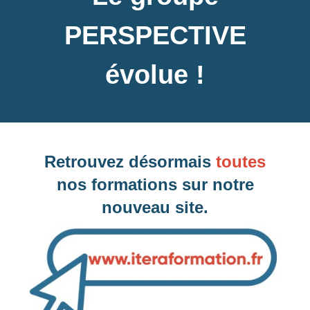
PERSPECTIVE
évolue !
💡 Le saviez-vous ? Nos accompagnements
peuvent, très souvent, faire l'objet d'une prise en
charge 👌
👉 Cliquez ici pour plus d'informations 👈
Retrouvez désormais
toutes
nos formations sur notre
nouveau site.
Les OPCO / FAF pour le financement
de votre formation
Naviguez vers la droite pour consulter toute la liste