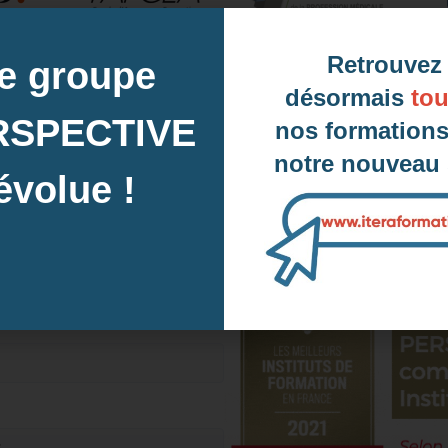
Retrouvez
e groupe
désormais
tou
Notre équipe vous r
RSPECTIVE
nos formations
DU LUNDI 
notre nouveau s
DE 9 
évolue !