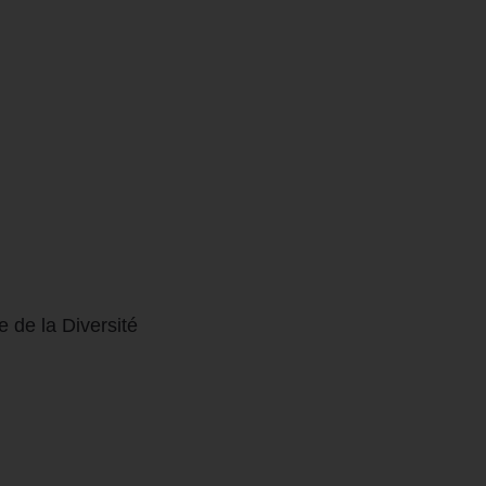
e de la Diversité
Autres
Groupe PERSPECTIVE
Certification QUALIOPI
nt
Trouver Mon OPCO