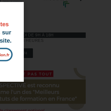
tes
éponds
 sur
AU VENDREDI DE 9H À 18H
ite.
HEURES A 18 HEURES
04 85 69 42 74