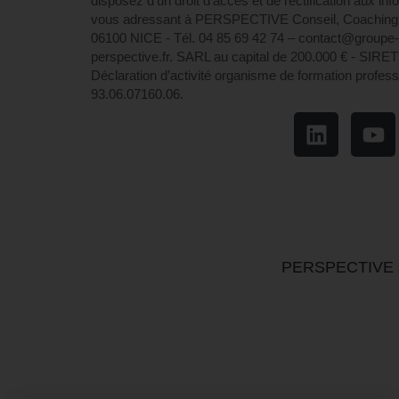
disposez d’un droit d’accès et de rectification aux in
vous adressant à PERSPECTIVE Conseil, Coaching 
06100 NICE - Tél. 04 85 69 42 74⁩ – contact@groupe
perspective.fr. SARL au capital de 200.000 € - SIRE
Déclaration d’activité organisme de formation profess
93.06.07160.06.
PERSPECTIVE s'e
Un pôle du Groupe PERSPECTIVE
Coachin
PERSPECTIVE Formation
Bila
CMS Academy
PER
Iteraformation
PERS